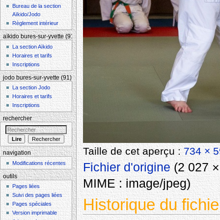
Bureau de la section
Aïkido/Jodo
Règlement intérieur
aïkido bures-sur-yvette (91)
La section Aïkido
Horaires et tarifs
Inscriptions
jodo bures-sur-yvette (91)
La section Jodo
Horaires et tarifs
Inscriptions
rechercher
Taille de cet aperçu :
734 × 5
navigation
Modifications récentes
Fichier d'origine
‎
(2 027 × 
outils
MIME :
image/jpeg
)
Pages liées
Suivi des pages liées
Historique du fichie
Pages spéciales
Version imprimable