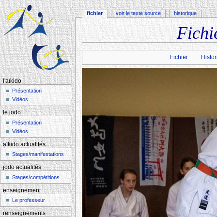
fichier
voir le texte source
historique
Fichi
Aller à :
navigation
,
rechercher
Fichier
Histor
l'aïkido
Présentation
Vidéos
le jodo
Présentation
Vidéos
aïkido actualités
Stages/manifestations
jodo actualités
Stages/compétitions
enseignement
Le professeur
renseignements