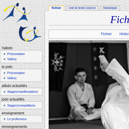
fichier
voir le texte source
historique
Fich
Aller à :
navigation
,
rechercher
Fichier
Histor
l'aïkido
Présentation
Vidéos
le jodo
Présentation
Vidéos
aïkido actualités
Stages/manifestations
jodo actualités
Stages/compétitions
enseignement
Le professeur
renseignements