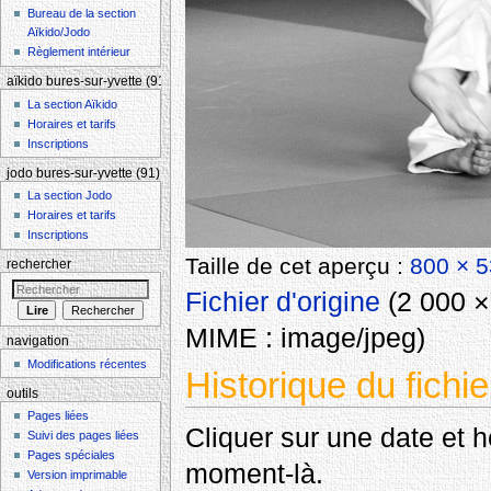
Bureau de la section
Aïkido/Jodo
Règlement intérieur
aïkido bures-sur-yvette (91)
La section Aïkido
Horaires et tarifs
Inscriptions
jodo bures-sur-yvette (91)
La section Jodo
Horaires et tarifs
Inscriptions
Taille de cet aperçu :
800 × 5
rechercher
Fichier d'origine
‎
(2 000 × 
MIME :
image/jpeg
)
navigation
Modifications récentes
Historique du fichie
outils
Pages liées
Cliquer sur une date et heu
Suivi des pages liées
Pages spéciales
moment-là.
Version imprimable