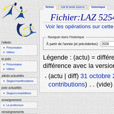
fichier
voir le texte source
historique
Fichier:LAZ 5254
Voir les opérations sur cett
Aller à :
navigation
,
rechercher
Naviguer dans l’historique
l'aïkido
À partir de l'année (et précédentes) :
Présentation
Vidéos
Légende : (actu) = différe
le jodo
différence avec la versi
Présentation
Vidéos
(actu | diff)
31 octobre 
aïkido actualités
Stages/manifestations
contributions
)
‎
. .
(vide)
jodo actualités
Stages/compétitions
enseignement
Le professeur
renseignements