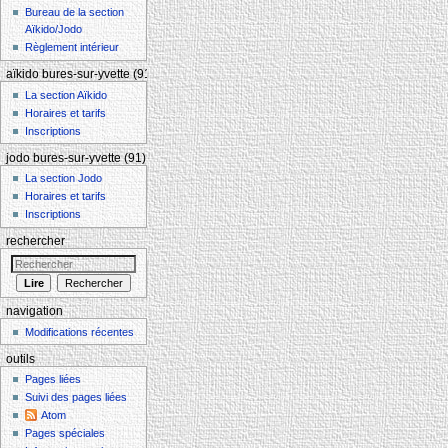
Bureau de la section
Aïkido/Jodo
Règlement intérieur
aïkido bures-sur-yvette (91)
La section Aïkido
Horaires et tarifs
Inscriptions
jodo bures-sur-yvette (91)
La section Jodo
Horaires et tarifs
Inscriptions
rechercher
navigation
Modifications récentes
outils
Pages liées
Suivi des pages liées
Atom
Pages spéciales