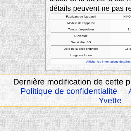
détails peuvent ne pas re
Fabricant de l'appareil
NIKO
Modèle de l'appareil
Temps d'exposition
1/
Ouverture
Sensibilité ISO
Date de la prise originelle
16 j
Longueur focale
Afficher les informations détaillée
Dernière modification de cette 
Politique de confidentialité
Yvette