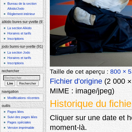
Bureau de la section
Aïkido/Jodo
Règlement intérieur
aïkido bures-sur-yvette (91)
La section Aïkido
Horaires et tarifs
Inscriptions
jodo bures-sur-yvette (91)
La section Jodo
Horaires et tarifs
Inscriptions
Taille de cet aperçu :
800 × 5
rechercher
Fichier d'origine
‎
(2 000 × 
MIME :
image/jpeg
)
navigation
Modifications récentes
Historique du fichie
outils
Pages liées
Cliquer sur une date et heu
Suivi des pages liées
Pages spéciales
moment-là.
Version imprimable