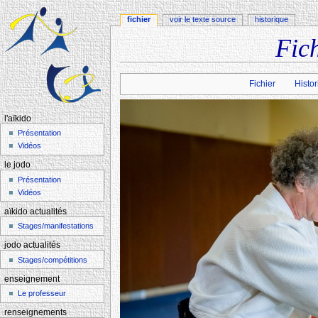
fichier
voir le texte source
historique
Fic
Aller à :
navigation
,
rechercher
Fichier
Histor
l'aïkido
Présentation
Vidéos
le jodo
Présentation
Vidéos
aïkido actualités
Stages/manifestations
jodo actualités
Stages/compétitions
enseignement
Le professeur
renseignements