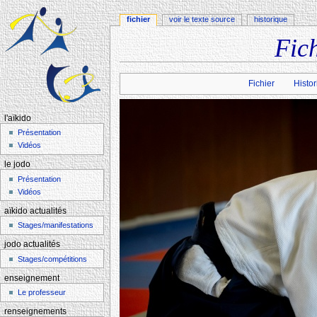
fichier
voir le texte source
historique
Fic
Aller à :
navigation
,
rechercher
Fichier
Histor
l'aïkido
Présentation
Vidéos
le jodo
Présentation
Vidéos
aïkido actualités
Stages/manifestations
jodo actualités
Stages/compétitions
enseignement
Le professeur
renseignements