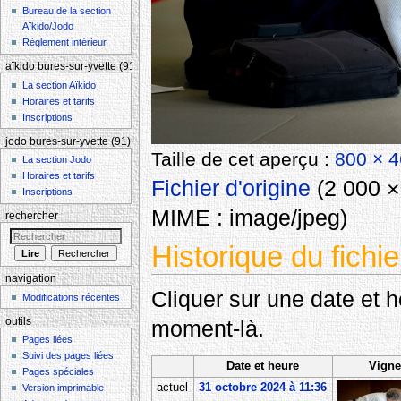
Bureau de la section
Aïkido/Jodo
Règlement intérieur
aïkido bures-sur-yvette (91)
La section Aïkido
Horaires et tarifs
Inscriptions
jodo bures-sur-yvette (91)
Taille de cet aperçu :
800 × 4
La section Jodo
Horaires et tarifs
Fichier d'origine
‎
(2 000 × 
Inscriptions
MIME :
image/jpeg
)
rechercher
Historique du fichie
navigation
Cliquer sur une date et heu
Modifications récentes
outils
moment-là.
Pages liées
Suivi des pages liées
Date et heure
Vigne
Pages spéciales
actuel
31 octobre 2024 à 11:36
Version imprimable