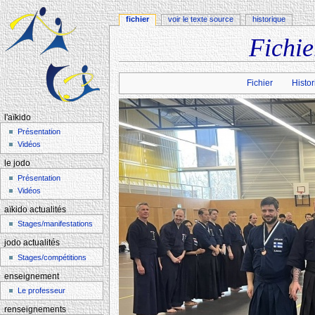
fichier
voir le texte source
historique
Fichie
Aller à :
navigation
,
rechercher
Fichier
Histor
l'aïkido
Présentation
Vidéos
le jodo
Présentation
Vidéos
aïkido actualités
Stages/manifestations
jodo actualités
Stages/compétitions
enseignement
Le professeur
renseignements