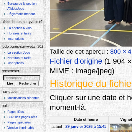
Bureau de la section
Aïkido/Jodo
Règlement intérieur
aïkido bures-sur-yvette (91)
La section Aïkido
Horaires et tarifs
Inscriptions
jodo bures-sur-yvette (91)
Taille de cet aperçu :
800 × 4
La section Jodo
Horaires et tarifs
Fichier d'origine
‎
(1 904 × 
Inscriptions
MIME :
image/jpeg
)
rechercher
Historique du fichie
navigation
Cliquer sur une date et heu
Modifications récentes
moment-là.
outils
Pages liées
Suivi des pages liées
Date et heure
Vignet
Pages spéciales
actuel
29 janvier 2026 à 15:45
Version imprimable