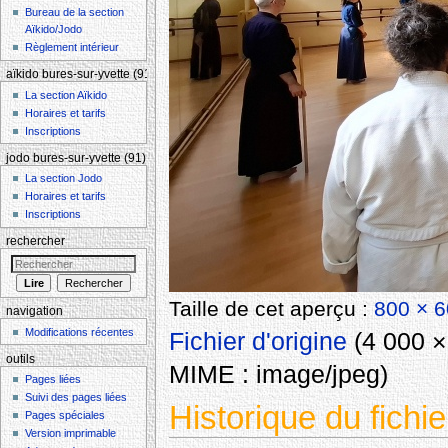
Bureau de la section
Aïkido/Jodo
Règlement intérieur
aïkido bures-sur-yvette (91)
La section Aïkido
Horaires et tarifs
Inscriptions
jodo bures-sur-yvette (91)
La section Jodo
Horaires et tarifs
Inscriptions
rechercher
Taille de cet aperçu :
800 × 6
navigation
Modifications récentes
Fichier d'origine
‎
(4 000 × 
outils
MIME :
image/jpeg
)
Pages liées
Suivi des pages liées
Historique du fichie
Pages spéciales
Version imprimable