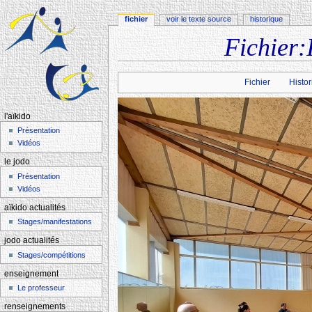
fichier
voir le texte source
historique
Fichier:
Aller à :
navigation
,
rechercher
Fichier
Histor
l'aïkido
Présentation
Vidéos
le jodo
Présentation
Vidéos
aïkido actualités
Stages/manifestations
jodo actualités
Stages/compétitions
enseignement
Le professeur
renseignements