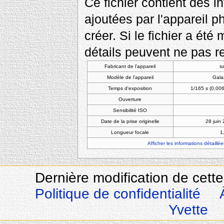
Ce fichier contient des 
ajoutées par l'appareil p
créer. Si le fichier a été
détails peuvent ne pas re
Fabricant de l'appareil
s
Modèle de l'appareil
Gala
Temps d'exposition
1/165 s (0,0
Ouverture
Sensibilité ISO
Date de la prise originelle
28 juin
Longueur focale
1
Afficher les informations détaillée
Dernière modification de cette
Politique de confidentialité
Yvette