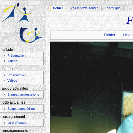
fichier
voir le texte source
historique
F
Aller à :
navigation
,
rechercher
Fichier
Histor
l'aïkido
Présentation
Vidéos
le jodo
Présentation
Vidéos
aïkido actualités
Stages/manifestations
jodo actualités
Stages/compétitions
enseignement
Le professeur
renseignements