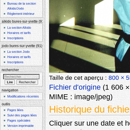
Bureau de la section
Aïkido/Jodo
Règlement intérieur
aïkido bures-sur-yvette (91)
La section Aïkido
Horaires et tarifs
Inscriptions
jodo bures-sur-yvette (91)
La section Jodo
Horaires et tarifs
Inscriptions
rechercher
Taille de cet aperçu :
800 × 5
Fichier d'origine
‎
(1 606 × 
navigation
MIME :
image/jpeg
)
Modifications récentes
outils
Historique du fichie
Pages liées
Suivi des pages liées
Pages spéciales
Cliquer sur une date et heu
Version imprimable