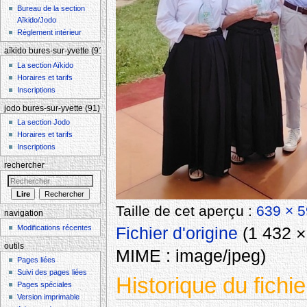
Bureau de la section
Aïkido/Jodo
Règlement intérieur
aïkido bures-sur-yvette (91)
La section Aïkido
Horaires et tarifs
Inscriptions
jodo bures-sur-yvette (91)
La section Jodo
Horaires et tarifs
Inscriptions
rechercher
Taille de cet aperçu :
639 × 5
navigation
Modifications récentes
Fichier d'origine
‎
(1 432 × 
outils
MIME :
image/jpeg
)
Pages liées
Suivi des pages liées
Historique du fichie
Pages spéciales
Version imprimable