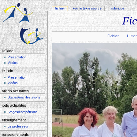
fichier
voir le texte source
historique
Fic
Aller à :
navigation
,
rechercher
Fichier
Histor
l'aïkido
Présentation
Vidéos
le jodo
Présentation
Vidéos
aïkido actualités
Stages/manifestations
jodo actualités
Stages/compétitions
enseignement
Le professeur
renseignements