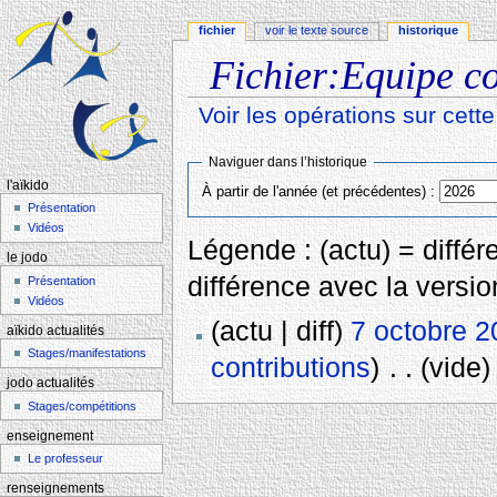
fichier
voir le texte source
historique
Fichier:Equipe co
Voir les opérations sur cett
Aller à :
navigation
,
rechercher
Naviguer dans l’historique
l'aïkido
À partir de l'année (et précédentes) :
Présentation
Vidéos
Légende : (actu) = différe
le jodo
différence avec la versi
Présentation
Vidéos
(actu | diff)
7 octobre 2
aïkido actualités
Stages/manifestations
contributions
)
‎
. .
(vide)
jodo actualités
Stages/compétitions
enseignement
Le professeur
renseignements