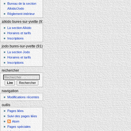
Bureau de la section
Aïkido/Jodo
Règlement intérieur
aïkido bures-sur-yvette (91)
La section Aïkido
Horaires et tarifs
Inscriptions
jodo bures-sur-yvette (91)
La section Jodo
Horaires et tarifs
Inscriptions
rechercher
navigation
Modifications récentes
outils
Pages liées
Suivi des pages liées
Atom
Pages spéciales