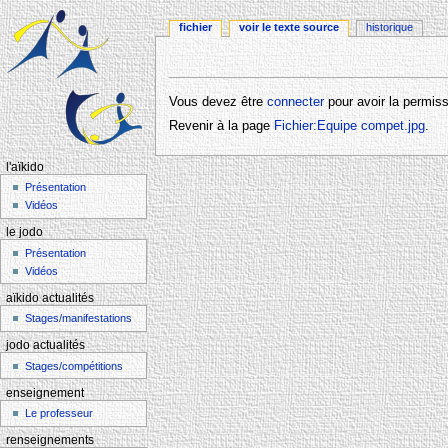
fichier
voir le texte source
historique
Aller à :
navigation
,
rechercher
Vous devez être
connecter
pour avoir la permiss
Revenir à la page
Fichier:Equipe compet.jpg
.
l'aïkido
Présentation
Vidéos
le jodo
Présentation
Vidéos
aïkido actualités
Stages/manifestations
jodo actualités
Stages/compétitions
enseignement
Le professeur
renseignements