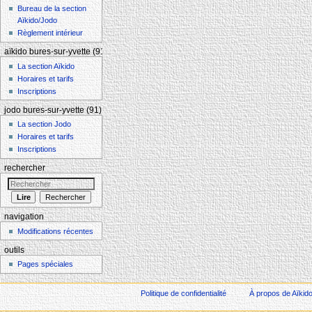
Bureau de la section
Aïkido/Jodo
Règlement intérieur
aïkido bures-sur-yvette (91)
La section Aïkido
Horaires et tarifs
Inscriptions
jodo bures-sur-yvette (91)
La section Jodo
Horaires et tarifs
Inscriptions
rechercher
navigation
Modifications récentes
outils
Pages spéciales
Politique de confidentialité
À propos de Aïkid