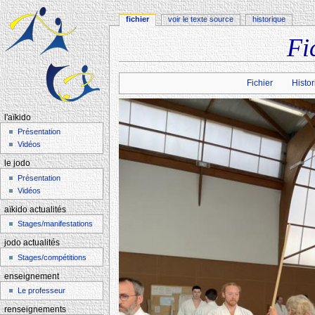
fichier
voir le texte source
historique
Fi
Aller à :
navigation
,
rechercher
Fichier
Histor
l'aïkido
Présentation
Vidéos
le jodo
Présentation
Vidéos
aïkido actualités
Stages/manifestations
jodo actualités
Stages/compétitions
enseignement
Le professeur
renseignements