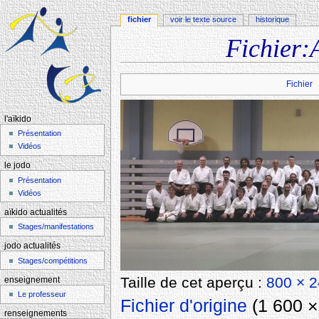
fichier
voir le texte source
historique
Fichier:
Aller à :
navigation
,
rechercher
Fichier
l'aïkido
Présentation
Vidéos
le jodo
Présentation
Vidéos
aïkido actualités
Stages/manifestations
jodo actualités
Stages/compétitions
Taille de cet aperçu :
800 × 2
enseignement
Le professeur
Fichier d'origine
‎
(1 600 × 
renseignements