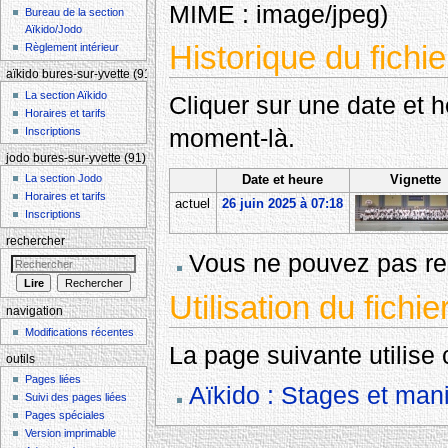
MIME :
image/jpeg
)
Bureau de la section
Aïkido/Jodo
Historique du fichie
Règlement intérieur
aïkido bures-sur-yvette (91)
La section Aïkido
Cliquer sur une date et heu
Horaires et tarifs
moment-là.
Inscriptions
jodo bures-sur-yvette (91)
La section Jodo
Date et heure
Vignette
Horaires et tarifs
actuel
26 juin 2025 à 07:18
Inscriptions
rechercher
Vous ne pouvez pas rem
Utilisation du fichie
navigation
Modifications récentes
La page suivante utilise c
outils
Pages liées
Aïkido : Stages et mani
Suivi des pages liées
Pages spéciales
Version imprimable