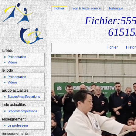
fichier
voir le texte source
historique
Fichier:5
61515
Aller à :
navigation
,
rechercher
Fichier
Histor
l'aïkido
Présentation
Vidéos
le jodo
Présentation
Vidéos
aïkido actualités
Stages/manifestations
jodo actualités
Stages/compétitions
enseignement
Le professeur
renseignements