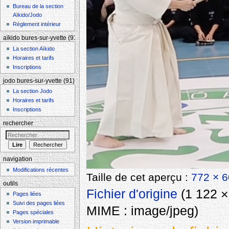
Bureau de la section
Aïkido/Jodo
Règlement intérieur
aïkido bures-sur-yvette (91)
La section Aïkido
Horaires et tarifs
Inscriptions
jodo bures-sur-yvette (91)
La section Jodo
Horaires et tarifs
Inscriptions
rechercher
navigation
Modifications récentes
Taille de cet aperçu :
772 × 6
outils
Fichier d'origine
‎
(1 122 × 
Pages liées
Suivi des pages liées
MIME :
image/jpeg
)
Pages spéciales
Version imprimable