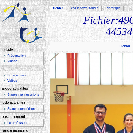
fichier
voir le texte source
historique
Fichier:4
44534
Aller à :
navigation
,
rechercher
Fichier
l'aïkido
Présentation
Vidéos
le jodo
Présentation
Vidéos
aïkido actualités
Stages/manifestations
jodo actualités
Stages/compétitions
enseignement
Le professeur
renseignements