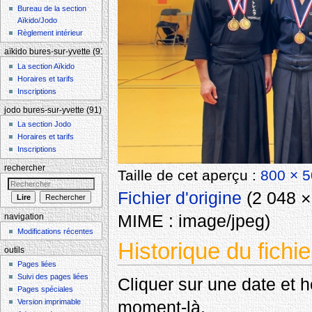
Bureau de la section
Aïkido/Jodo
Règlement intérieur
aïkido bures-sur-yvette (91)
La section Aïkido
Horaires et tarifs
Inscriptions
jodo bures-sur-yvette (91)
La section Jodo
Horaires et tarifs
Inscriptions
rechercher
Taille de cet aperçu :
800 × 5
Fichier d'origine
‎
(2 048 × 
MIME :
image/jpeg
)
navigation
Modifications récentes
Historique du fichie
outils
Pages liées
Suivi des pages liées
Cliquer sur une date et heu
Pages spéciales
Version imprimable
moment-là.