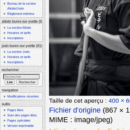
Bureau de la section
Aïkido/Jodo
Règlement intérieur
aïkido bures-sur-yvette (91)
La section Aïkido
Horaires et tarifs
Inscriptions
jodo bures-sur-yvette (91)
La section Jodo
Horaires et tarifs
Inscriptions
rechercher
navigation
Modifications récentes
Taille de cet aperçu :
400 × 6
outils
Fichier d'origine
‎
(867 × 1 
Pages liées
Suivi des pages liées
MIME :
image/jpeg
)
Pages spéciales
Version imprimable