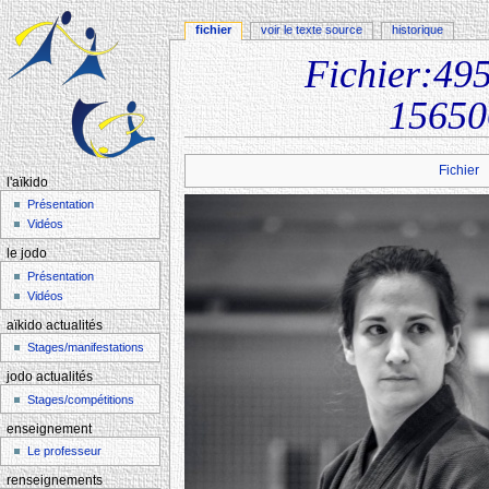
fichier
voir le texte source
historique
Fichier:4
15650
Aller à :
navigation
,
rechercher
Fichier
l'aïkido
Présentation
Vidéos
le jodo
Présentation
Vidéos
aïkido actualités
Stages/manifestations
jodo actualités
Stages/compétitions
enseignement
Le professeur
renseignements