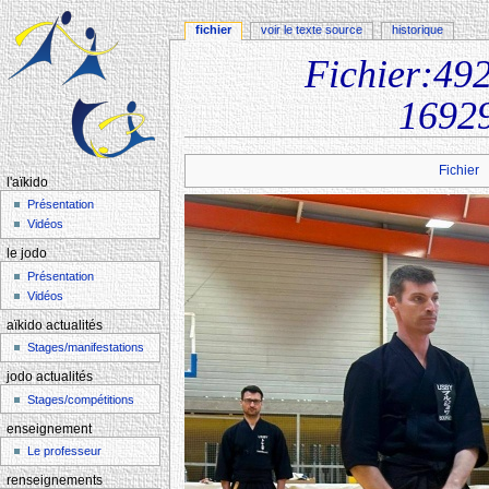
fichier
voir le texte source
historique
Fichier:4
1692
Aller à :
navigation
,
rechercher
Fichier
l'aïkido
Présentation
Vidéos
le jodo
Présentation
Vidéos
aïkido actualités
Stages/manifestations
jodo actualités
Stages/compétitions
enseignement
Le professeur
renseignements