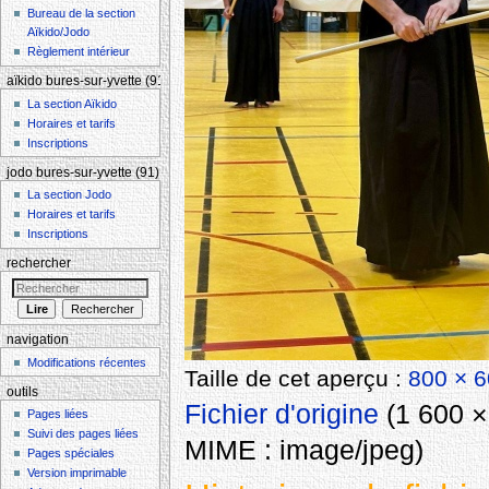
Bureau de la section
Aïkido/Jodo
Règlement intérieur
aïkido bures-sur-yvette (91)
La section Aïkido
Horaires et tarifs
Inscriptions
jodo bures-sur-yvette (91)
La section Jodo
Horaires et tarifs
Inscriptions
rechercher
navigation
Modifications récentes
Taille de cet aperçu :
800 × 6
outils
Fichier d'origine
‎
(1 600 × 
Pages liées
Suivi des pages liées
MIME :
image/jpeg
)
Pages spéciales
Version imprimable