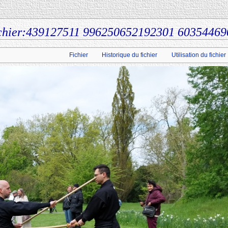
chier:439127511 996250652192301 60354469
Fichier
Historique du fichier
Utilisation du fichier