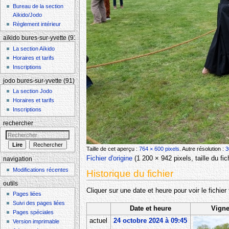
Bureau de la section
Aïkido/Jodo
Règlement intérieur
aïkido bures-sur-yvette (91)
La section Aïkido
Horaires et tarifs
Inscriptions
jodo bures-sur-yvette (91)
La section Jodo
Horaires et tarifs
Inscriptions
rechercher
Taille de cet aperçu :
764 × 600 pixels
.
Autre résolution :
3
Fichier d'origine
‎
(1 200 × 942 pixels, taille du f
navigation
Modifications récentes
Historique du fichier
outils
Cliquer sur une date et heure pour voir le fichier 
Pages liées
Suivi des pages liées
Date et heure
Vigne
Pages spéciales
actuel
24 octobre 2024 à 09:45
Version imprimable