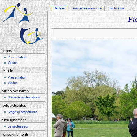
fichier
voir le texte source
historique
Fi
Aller à :
navigation
,
rechercher
l'aïkido
Présentation
Vidéos
le jodo
Présentation
Vidéos
aïkido actualités
Stages/manifestations
jodo actualités
Stages/compétitions
enseignement
Le professeur
renseignements