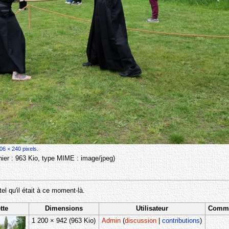
06 × 240 pixels
.
ichier : 963 Kio, type MIME :
image/jpeg
)
tel qu'il était à ce moment-là.
tte
Dimensions
Utilisateur
Comme
1 200 × 942
(963 Kio)
Admin
(
discussion
|
contributions
)