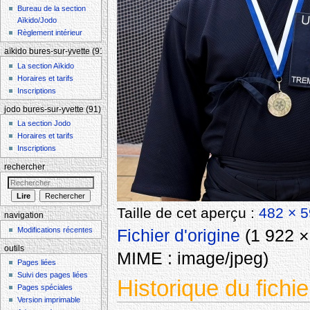
Bureau de la section
Aïkido/Jodo
Règlement intérieur
aïkido bures-sur-yvette (91)
La section Aïkido
Horaires et tarifs
Inscriptions
jodo bures-sur-yvette (91)
La section Jodo
Horaires et tarifs
Inscriptions
rechercher
Taille de cet aperçu :
482 × 5
navigation
Modifications récentes
Fichier d'origine
‎
(1 922 × 
outils
MIME :
image/jpeg
)
Pages liées
Suivi des pages liées
Historique du fichie
Pages spéciales
Version imprimable