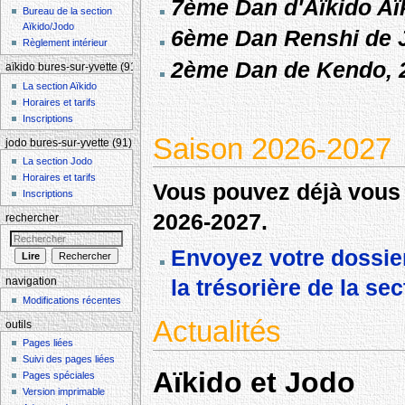
7ème Dan d'Aïkido Aï
Bureau de la section
Aïkido/Jodo
6ème Dan Renshi de 
Règlement intérieur
2ème Dan de Kendo, 
aïkido bures-sur-yvette (91)
La section Aïkido
Horaires et tarifs
Inscriptions
Saison 2026-2027
jodo bures-sur-yvette (91)
La section Jodo
Horaires et tarifs
Vous pouvez déjà vous i
Inscriptions
2026-2027.
rechercher
Envoyez votre dossier
la trésorière de la sec
navigation
Modifications récentes
Actualités
outils
Pages liées
Suivi des pages liées
Aïkido et Jodo
Pages spéciales
Version imprimable