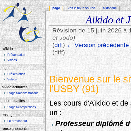
page
voir le texte source
historique
Aïkido et 
Révision de 15 juin 2026 à 
et Jodo
)
(
diff
)
← Version précédente
l'aïkido
(diff)
Présentation
Aller à :
navigation
,
rechercher
Vidéos
le jodo
Présentation
Bienvenue sur le si
Vidéos
l'USBY (91)
aïkido actualités
Stages/manifestations
Les cours d'Aïkido et de
jodo actualités
Stages/compétitions
un :
enseignement
Le professeur
Professeur diplômé d'
renseignements