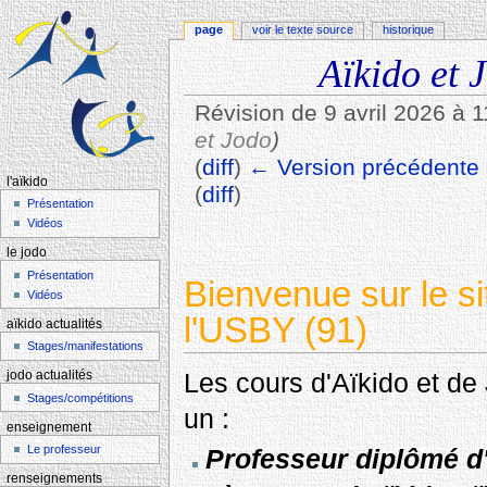
page
voir le texte source
historique
Aïkido et 
Révision de 9 avril 2026 à 
et Jodo
)
(
diff
)
← Version précédente
l'aïkido
(
diff
)
Présentation
Aller à :
navigation
,
rechercher
Vidéos
le jodo
Présentation
Bienvenue sur le si
Vidéos
l'USBY (91)
aïkido actualités
Stages/manifestations
Les cours d'Aïkido et de
jodo actualités
Stages/compétitions
un :
enseignement
Le professeur
Professeur diplômé d'
renseignements