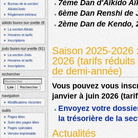
7ème Dan d'Aïkido Aï
Bureau de la section
Aïkido/Jodo
6ème Dan Renshi de 
Règlement intérieur
2ème Dan de Kendo, 
aïkido bures-sur-yvette (91)
La section Aïkido
Horaires et tarifs
Inscriptions
Saison 2025-2026 : 
jodo bures-sur-yvette (91)
La section Jodo
2026 (tarifs réduits
Horaires et tarifs
Inscriptions
de demi-année)
rechercher
Vous pouvez vous inscri
janvier à juin 2026 (tari
navigation
Modifications récentes
Envoyez votre dossier
outils
la trésorière de la sec
Pages liées
Suivi des pages liées
Pages spéciales
Actualités
Version imprimable