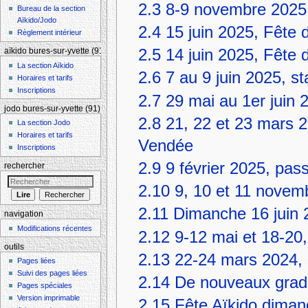
2.3
8-9 novembre 2025,
Bureau de la section
Aïkido/Jodo
2.4
15 juin 2025, Fête 
Règlement intérieur
2.5
14 juin 2025, Fête 
aïkido bures-sur-yvette (91)
La section Aïkido
2.6
7 au 9 juin 2025, st
Horaires et tarifs
Inscriptions
2.7
29 mai au 1er juin 
jodo bures-sur-yvette (91)
2.8
21, 22 et 23 mars 2
La section Jodo
Horaires et tarifs
Vendée
Inscriptions
2.9
9 février 2025, pas
rechercher
2.10
9, 10 et 11 novem
2.11
Dimanche 16 juin 2
navigation
Modifications récentes
2.12
9-12 mai et 18-20,
outils
2.13
22-24 mars 2024, 
Pages liées
Suivi des pages liées
2.14
De nouveaux grade
Pages spéciales
Version imprimable
2.15
Fête Aïkido diman