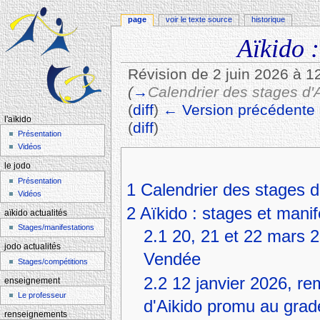
page
voir le texte source
historique
Aïkido :
Révision de 2 juin 2026 à 1
(
→
Calendrier des stages d'
(
diff
)
← Version précédente
l'aïkido
(
diff
)
Présentation
Aller à :
navigation
,
rechercher
Vidéos
le jodo
Présentation
1
Calendrier des stages d
Vidéos
2
Aïkido : stages et manif
aïkido actualités
Stages/manifestations
2.1
20, 21 et 22 mars 2
jodo actualités
Vendée
Stages/compétitions
2.2
12 janvier 2026, re
enseignement
Le professeur
d'Aikido promu au grad
renseignements