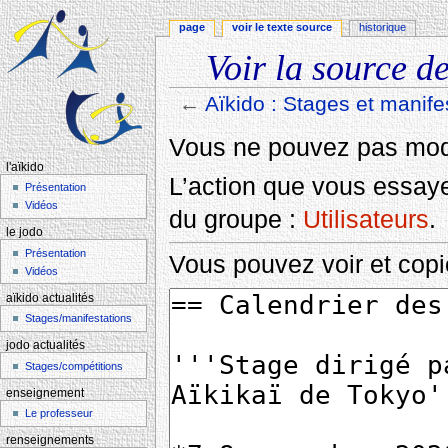
page
voir le texte source
historique
Voir la source de
←
Aïkido : Stages et manife
Aller à :
navigation
,
rechercher
Vous ne pouvez pas modif
l'aïkido
L’action que vous essayez
Présentation
Vidéos
du groupe :
Utilisateurs
.
le jodo
Présentation
Vous pouvez voir et copi
Vidéos
aïkido actualités
Stages/manifestations
jodo actualités
Stages/compétitions
enseignement
Le professeur
renseignements